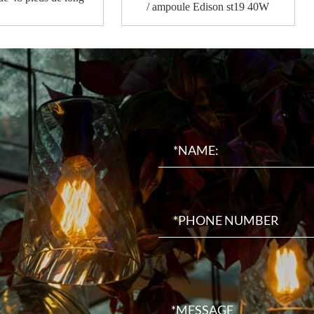
/ ampoule Edison st19 40W