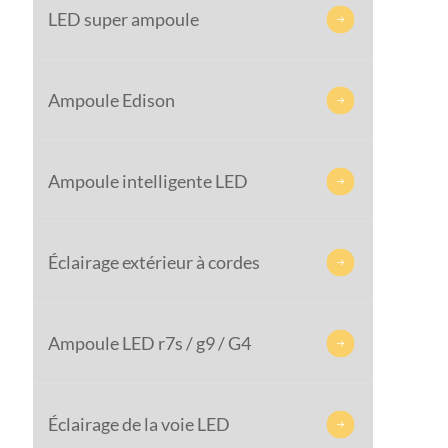
LED super ampoule

Ampoule Edison

Ampoule intelligente LED

Éclairage extérieur à cordes

Ampoule LED r7s / g9 / G4

Éclairage de la voie LED
