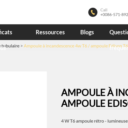
Call

+0086-571-89
ficats
Ressources
Blogs
Questi
tubulaire
Ampoule à incandescence 4w T6 / ampoule Edison T
nus
fréque
AMPOULE À IN
AMPOULE EDIS
4 W T6 ampoule rétro - lumineuse 