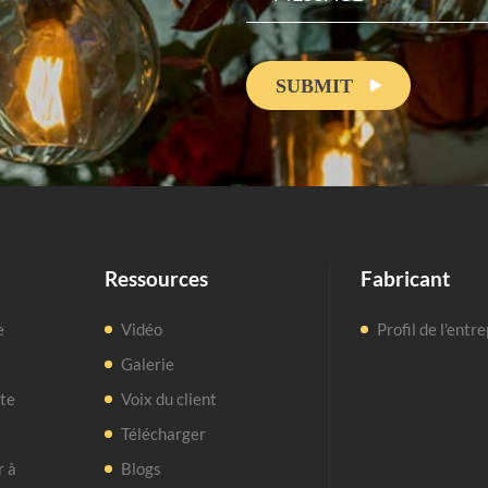
SUBMIT

Ressources
Fabricant
e
Vidéo
Profil de l'entr
Galerie
nte
Voix du client
Télécharger
r à
Blogs