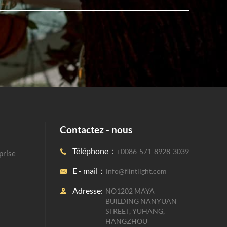
Contactez - nous
Téléphone：
+0086-571-8928-3039

eprise
E - mail：
info@flintlight.com

Adresse:
NO1202 MAYA

BUILDING NANYUAN
STREET, YUHANG,
HANGZHOU