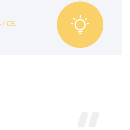

4 / CE.
