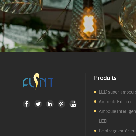
Produits
LED super ampoul
Ampoule Edison





Ampoule intellige
LED
Éclairage extérieu