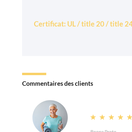
Certificat: UL / title 20 / title 2
Commentaires des clients




Boone Proto.