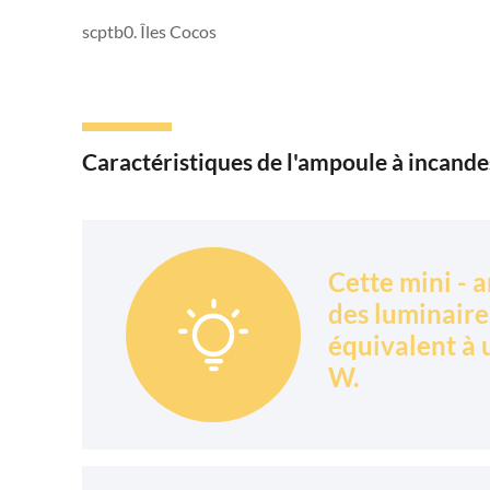
scptb0. Îles Cocos
Caractéristiques de l'ampoule à incand
Cette mini - 
des luminaire

équivalent à 
W.