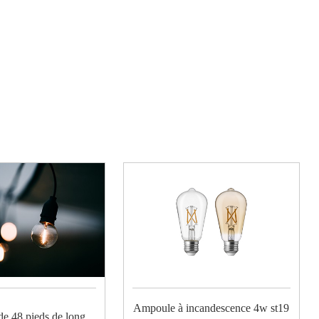
Ampoule à incandescence 4w st19
de 48 pieds de long