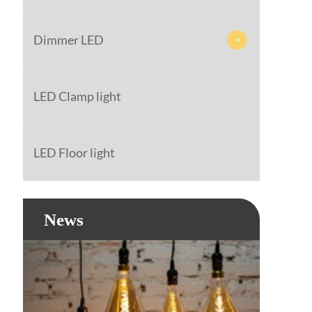
Dimmer LED

LED Clamp light
LED Floor light
News