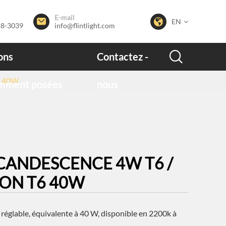
E-mail


EN
28-3039
info@flintlight.com

ons
Contactez -
6 40W
mment posées
nous
CANDESCENCE 4W T6 /
ON T6 40W
réglable, équivalente à 40 W, disponible en 2200k à