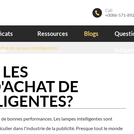
Call

+0086-571-89
ficats
Ressources
Blogs
Questi
chat de lampes intelligentes?
nus
fréque
 LES
'ACHAT DE
LIGENTES?
 de bonnes performances. Les lampes intelligentes sont
culier dans l'industrie de la publicité. Presque tout le monde