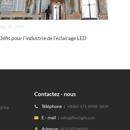
Dec 20-2021
Défis pour l'industrie de l'éclairage LED
Contactez - nous
Téléphone：
+0086-571-8928-3039

eprise
E - mail：
info@flintlight.com

Adresse:
NO1202 MAYA
