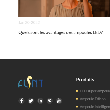
Jan 20-2022
Quels sont les avantages des ampoules LED?
Produits
LED super ampoul
Ampoule Edison





Ampoule intellige