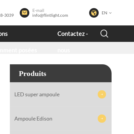
E-mail


EN
28-3039
info@flintlight.com

ons
Contactez -
mment posées
nous
Produits
LED super ampoule

Ampoule Edison
