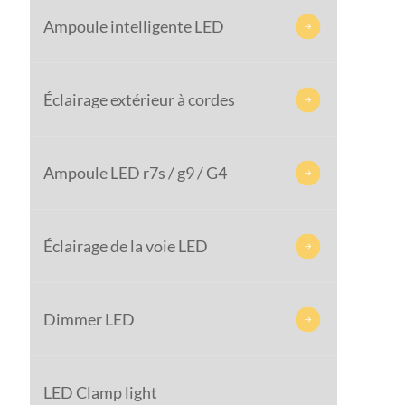
Ampoule intelligente LED

Éclairage extérieur à cordes

Ampoule LED r7s / g9 / G4

Éclairage de la voie LED

Dimmer LED

LED Clamp light