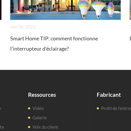
Jan 06-2022
Smart Home TIP: comment fonctionne
l'interrupteur d'éclairage?
Ressources
Fabricant
e
Vidéo
Profil de l'entr
Galerie
nte
Voix du client