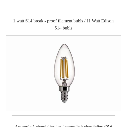
1 watt S14 break - proof filament bubls / 11 Watt Edison
S14 bubls
Ampoule à chandelier 4w / ampoule à chandelier 40W