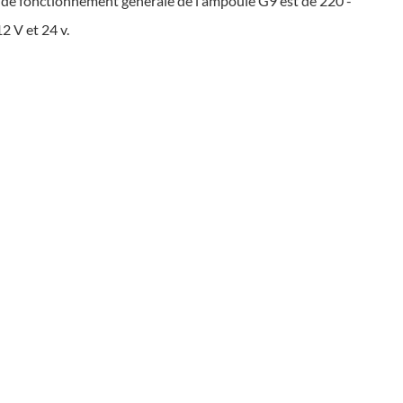
n de fonctionnement générale de l'ampoule G9 est de 220 -
2 V et 24 v.