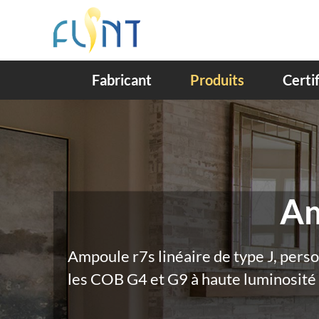
Fabricant
Produits
Certi
obte
Am
Ampoule r7s linéaire de type J, pers
les COB G4 et G9 à haute luminosit