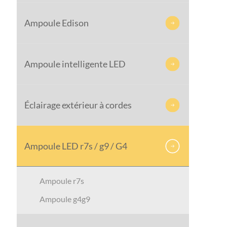
Ampoule Edison

Ampoule intelligente LED

Éclairage extérieur à cordes

Ampoule LED r7s / g9 / G4

Ampoule r7s
Ampoule g4g9