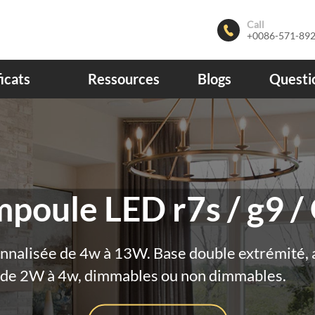
Call

+0086-571-89
ficats
Ressources
Blogs
Questi
nus
fréque
poule LED r7s / g9 /
onnalisée de 4w à 13W. Base double extrémité, 
é de 2W à 4w, dimmables ou non dimmables.