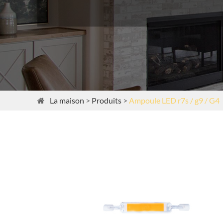
La maison
Produits
Ampoule LED r7s / g9 / G4