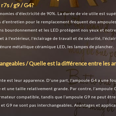
 r7s / g9 / G4?
omies d'électricité de 90%. La durée de vie utile est sup
ts d'entretien pour le remplacement fréquent des ampoules
sans bourdonnement et les LED protègent nos yeux et notr
t à l'extérieur, l'éclairage de travail et de sécurité, l'éclai
génure métallique céramique LED, les lampes de plancher.
hangeables / Quelle est la différence entre les
dente est leur apparence. D'une part, l'ampoule G4 a une fo
e et une taille relativement grande. Par contre, l'ampoul
ormateur compatible, tandis que l'ampoule G9 ne peut êtr
 et G9 ne sont pas interchangeables. Avantages et applic