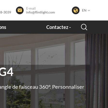
E-mail


EN
28-3039
info@flintlight.com

ons
Contactez -
mment posées
nous
 G4
angle de faisceau 360°. Personnaliser