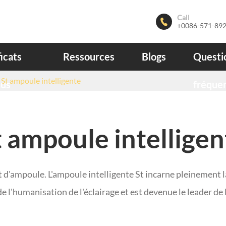
Call

+0086-571-89
ficats
Ressources
Blogs
Questi
St ampoule intelligente
nus
fréque
t ampoule intelligen
t d'ampoule. L'ampoule intelligente St incarne pleinemen
t de l'humanisation de l'éclairage et est devenue le leader de l