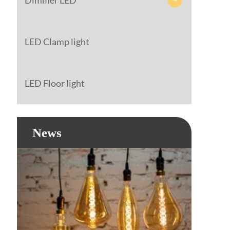
Dimmer LED
LED Clamp light
LED Floor light
News