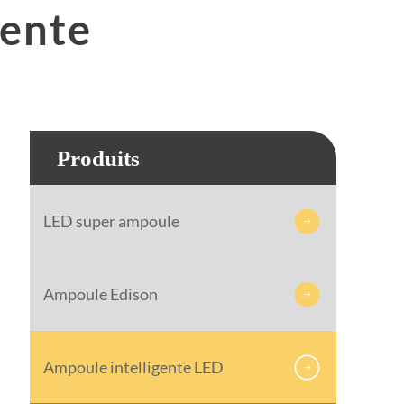
gente
Produits
LED super ampoule

Ampoule Edison

Ampoule intelligente LED
