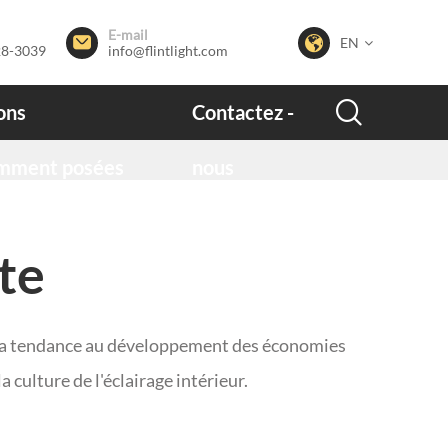
E-mail


EN
28-3039
info@flintlight.com

ons
Contactez -
mment posées
nous
te
t la tendance au développement des économies
a culture de l'éclairage intérieur.